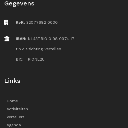
Gegevens
KvK:
32077682 0000
IBAN:
NL43TRIO 0198 0974 17
t.n.v. Stichting Vertellen
BIC: TRIONL2U
Links
Home
Activiteiten
Vertellers
Agenda