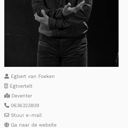
Egbert van Foeken
Egtvertelt
Deventer
0636323809
Stuur e-mail
Ga naar de website