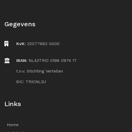
Gegevens
KvK:
32077682 0000
IBAN:
NL43TRIO 0198 0974 17
t.n.v. Stichting Vertellen
BIC: TRIONL2U
Links
Home