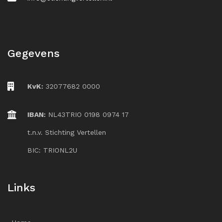
Gegevens
KvK:
32077682 0000
IBAN:
NL43TRIO 0198 0974 17
t.n.v. Stichting Vertellen
BIC: TRIONL2U
Links