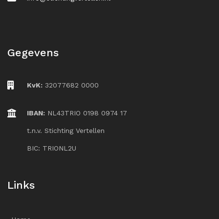
Gegevens
KvK:
32077682 0000
IBAN:
NL43TRIO 0198 0974 17
t.n.v. Stichting Vertellen
BIC: TRIONL2U
Links