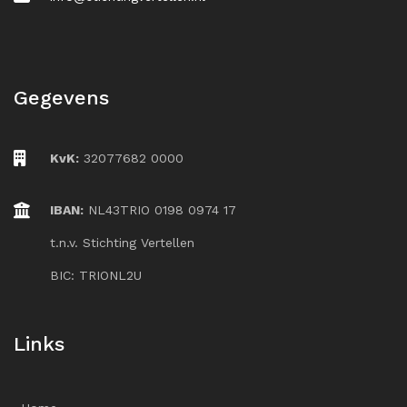
Gegevens
KvK:
32077682 0000
IBAN:
NL43TRIO 0198 0974 17
t.n.v. Stichting Vertellen
BIC: TRIONL2U
Links