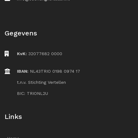
Gegevens
KvK:
32077682 0000
IBAN:
NL43TRIO 0198 0974 17
t.n.v. Stichting Vertellen
BIC: TRIONL2U
Links