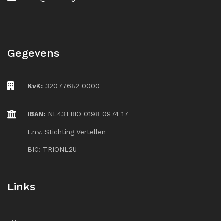
Gegevens
KvK:
32077682 0000
IBAN:
NL43TRIO 0198 0974 17
t.n.v. Stichting Vertellen
BIC: TRIONL2U
Links