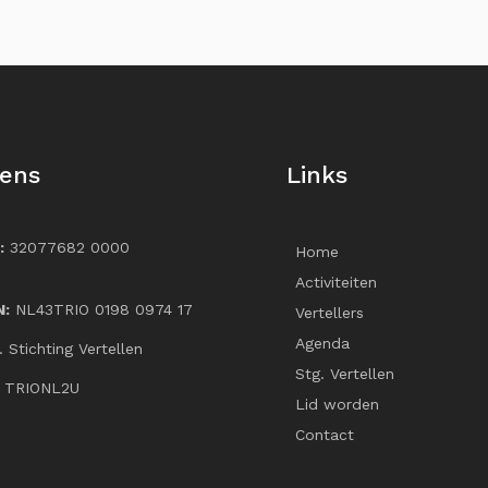
ens
Links
:
32077682 0000
Home
Activiteiten
N:
NL43TRIO 0198 0974 17
Vertellers
Agenda
v. Stichting Vertellen
Stg. Vertellen
: TRIONL2U
Lid worden
Contact