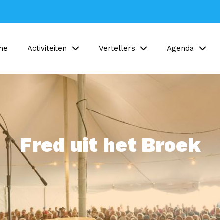
me
Activiteiten
Vertellers
Agenda
Fred uit het Broek